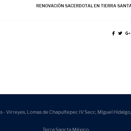
RENOVACIÓN SACERDOTAL EN TIERRA SANTA 
 - Virreyes, Lomas de Chapultepec IV Secc, Miguel Hidalgo
Terra Sancta México