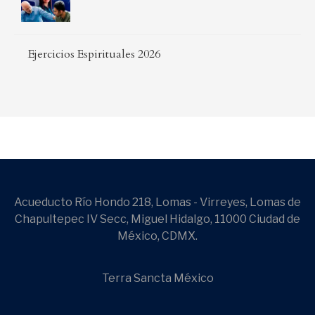
Ejercicios Espirituales 2026
Acueducto Río Hondo 218, Lomas - Virreyes, Lomas de
Chapultepec IV Secc, Miguel Hidalgo, 11000 Ciudad de
México, CDMX.
Terra Sancta México