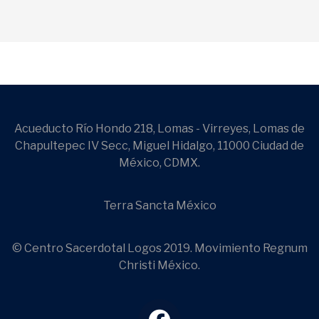
Acueducto Río Hondo 218, Lomas - Virreyes, Lomas de
Chapultepec IV Secc, Miguel Hidalgo, 11000 Ciudad de
México, CDMX.
Terra Sancta México
© Centro Sacerdotal Logos 2019. Movimiento Regnum
Christi México.