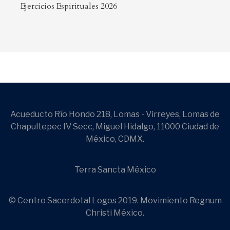
Ejercicios Espirituales 2026
Acueducto Río Hondo 218, Lomas - Virreyes, Lomas de
Chapultepec IV Secc, Miguel Hidalgo, 11000 Ciudad de
México, CDMX.
Terra Sancta México
© Centro Sacerdotal Logos 2019. Movimiento Regnum
Christi México.