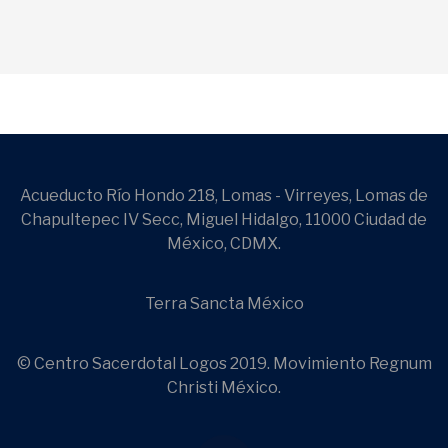
Acueducto Río Hondo 218, Lomas - Virreyes, Lomas de
Chapultepec IV Secc, Miguel Hidalgo, 11000 Ciudad de
México, CDMX.
Terra Sancta México
© Centro Sacerdotal Logos 2019. Movimiento Regnum
Christi México.