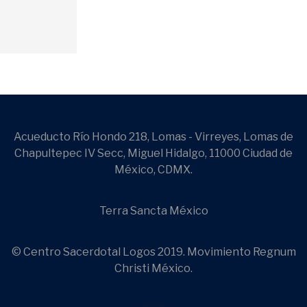
Acueducto Río Hondo 218, Lomas - Virreyes, Lomas de
Chapultepec IV Secc, Miguel Hidalgo, 11000 Ciudad de
México, CDMX.
Terra Sancta México
© Centro Sacerdotal Logos 2019. Movimiento Regnum
Christi México.