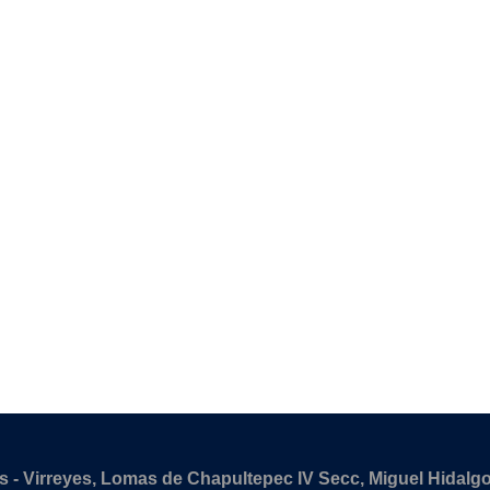
- Virreyes, Lomas de Chapultepec IV Secc, Miguel Hidalg