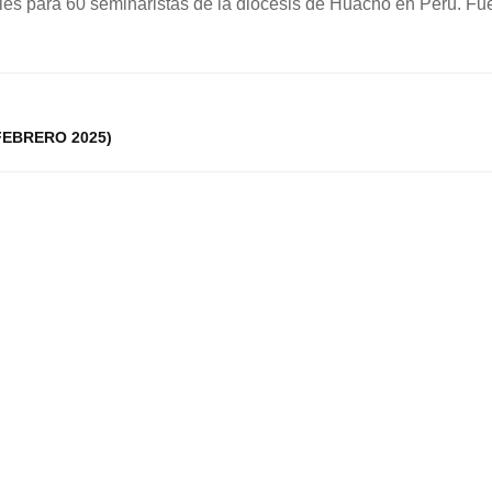
tuales para 60 seminaristas de la diócesis de Huacho en Perú. 
FEBRERO 2025)