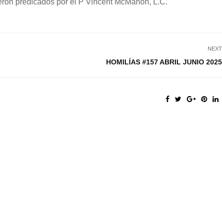
Fueron predicados por el P Vincent McMahon, L.C.
NEXT
HOMILÍAS #157 ABRIL JUNIO 2025