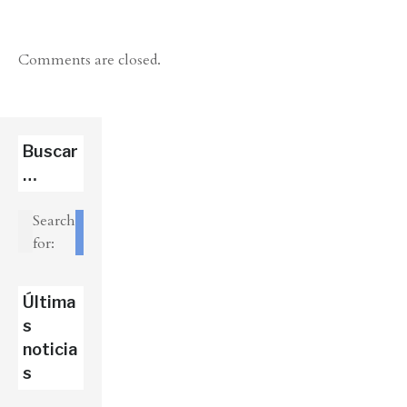
Comments are closed.
Buscar
…
Search
for:
Última
s
noticia
s