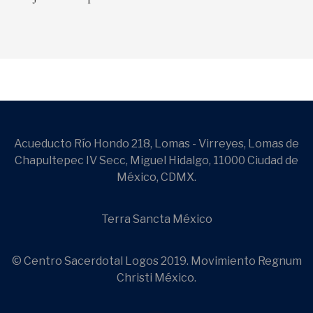
Acueducto Río Hondo 218, Lomas - Virreyes, Lomas de
Chapultepec IV Secc, Miguel Hidalgo, 11000 Ciudad de
México, CDMX.
Terra Sancta México
© Centro Sacerdotal Logos 2019. Movimiento Regnum
Christi México.