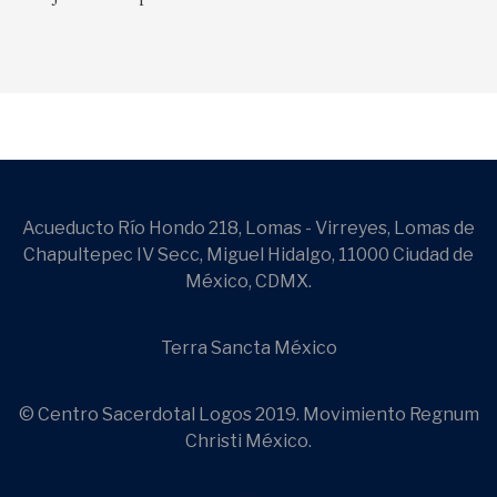
Acueducto Río Hondo 218, Lomas - Virreyes, Lomas de
Chapultepec IV Secc, Miguel Hidalgo, 11000 Ciudad de
México, CDMX.
Terra Sancta México
© Centro Sacerdotal Logos 2019. Movimiento Regnum
Christi México.