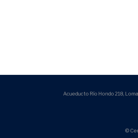
Acueducto Río Hondo 218, Lomas
© Cen