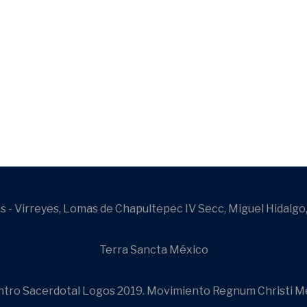
 - Virreyes, Lomas de Chapultepec IV Secc, Miguel Hidalgo
Terra Sancta México
tro Sacerdotal Logos 2019. Movimiento Regnum Christi M