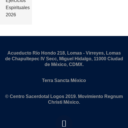
Ejercicios
Espirituales
2026
Acueducto Río Hondo 218, Lomas - Virreyes, Lomas
de Chapultepec IV Secc, Miguel Hidalgo, 11000 Ciudad
de México, CDMX.
Terra Sancta México
© Centro Sacerdotal Logos 2019. Movimiento Regnum
Christi México.