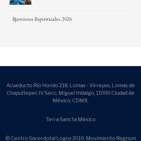
Ejercicios Espirituales 2026
Acueducto Río Hondo 218, Lomas - Virreyes, Lomas de
Chapultepec IV Secc, Miguel Hidalgo, 11000 Ciudad de
México, CDMX.
Terra Sancta México
© Centro Sacerdotal Logos 2019. Movimiento Regnum