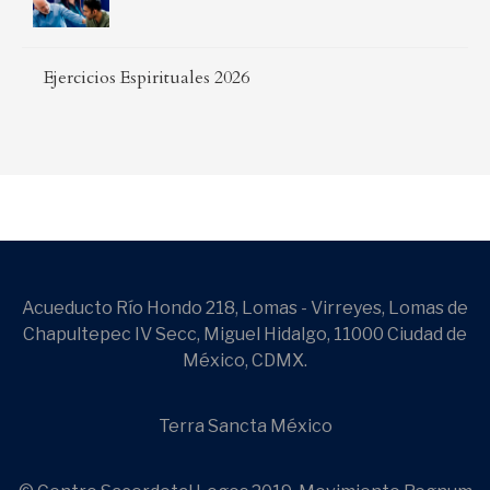
Ejercicios Espirituales 2026
Acueducto Río Hondo 218, Lomas - Virreyes, Lomas de
Chapultepec IV Secc, Miguel Hidalgo, 11000 Ciudad de
México, CDMX.
Terra Sancta México