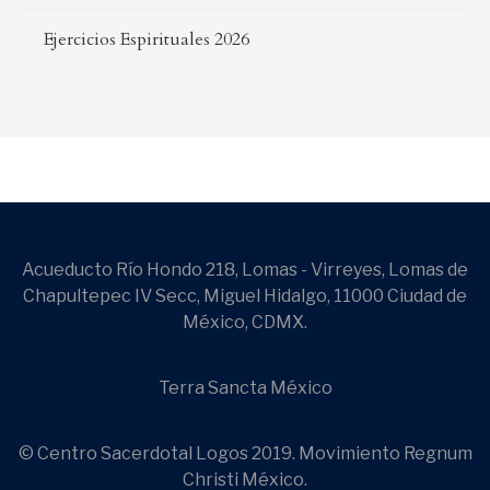
Ejercicios Espirituales 2026
Acueducto Río Hondo 218, Lomas - Virreyes, Lomas de
Chapultepec IV Secc, Miguel Hidalgo, 11000 Ciudad de
México, CDMX.
Terra Sancta México
© Centro Sacerdotal Logos 2019. Movimiento Regnum
Christi México.