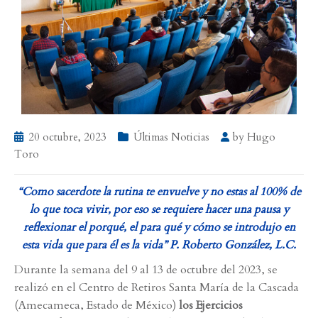
20 octubre, 2023
Últimas Noticias
by
Hugo
Toro
“Como sacerdote la rutina te envuelve y no estas al 100% de
lo que toca vivir, por eso se requiere hacer una pausa y
reflexionar el porqué, el para qué y cómo se introdujo en
esta vida que para él es la vida” P. Roberto González, L.C.
Durante la semana del 9 al 13 de octubre del 2023, se
realizó en el Centro de Retiros Santa María de la Cascada
(Amecameca, Estado de México)
los Ejercicios