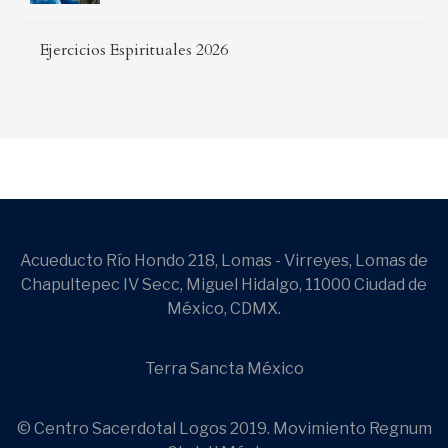
Ejercicios Espirituales 2026
Acueducto Río Hondo 218, Lomas - Virreyes, Lomas de
Chapultepec IV Secc, Miguel Hidalgo, 11000 Ciudad de
México, CDMX.
Terra Sancta México
© Centro Sacerdotal Logos 2019. Movimiento Regnum