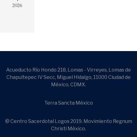
2026
Acueducto Río Hondo 218, Lomas - Virreyes, Lomas de
Chapultepec IV Secc, Miguel Hidalgo, 11000 Ciudad de
México, CDMX.
Terra Sancta México
© Centro Sacerdotal Logos 2019. Movimiento Regnum
Christi México.