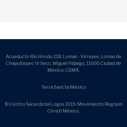
Acueducto Río Hondo 218, Lomas - Virreyes, Lomas de
Chapultepec IV Secc, Miguel Hidalgo, 11000 Ciudad de
México, CDMX.
Terra Sancta México
© Centro Sacerdotal Logos 2019. Movimiento Regnum
Christi México.