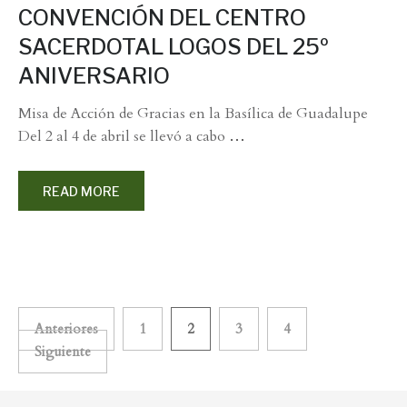
CONVENCIÓN DEL CENTRO
SACERDOTAL LOGOS DEL 25º
ANIVERSARIO
Misa de Acción de Gracias en la Basílica de Guadalupe
Del 2 al 4 de abril se llevó a cabo
…
READ MORE
Paginación
Anteriores
1
2
3
4
Siguiente
de