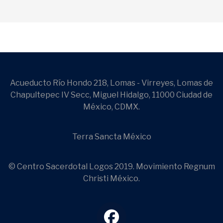
Acueducto Río Hondo 218, Lomas - Virreyes, Lomas de
Chapultepec IV Secc, Miguel Hidalgo, 11000 Ciudad de
México, CDMX.
Terra Sancta México
© Centro Sacerdotal Logos 2019. Movimiento Regnum
Christi México.